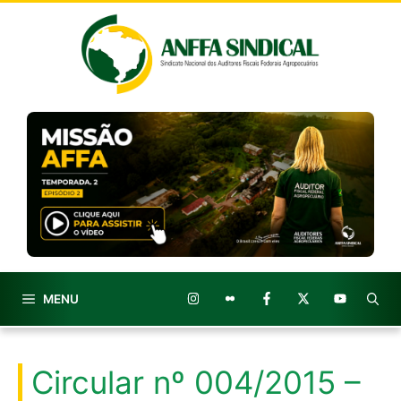
Pular
para
o
conteúdo
MENU
Circular nº 004/2015 –