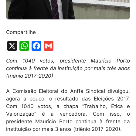
Compartilhe
X
W
F
G
h
a
m
Com 1040 votos, presidente Maurício Porto
at
c
ai
continua à frente da instituição por mais três anos
s
e
l
(triênio 2017-2020)
A
b
A Comissão Eleitoral do Anffa Sindical divulgou,
p
o
agora a pouco, o resultado das Eleições 2017.
p
o
Com 1040 votos, a chapa “Trabalho, Ética e
k
Valorização” é a vencedora. Com isso, o
presidente Maurício Porto continua à frente da
instituição por mais 3 anos (triênio 2017-2020).