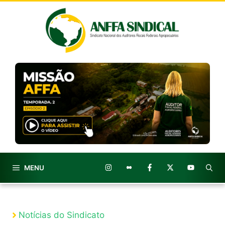
Pular
para
o
conteúdo
MENU
Notícias do Sindicato