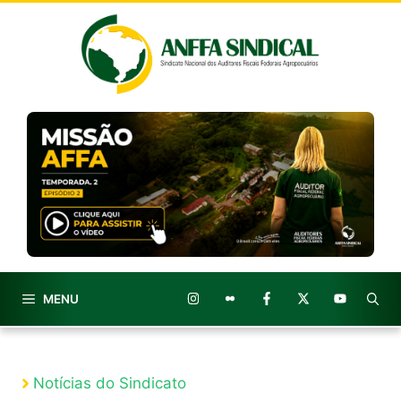
Pular
para
o
conteúdo
MENU
Notícias do Sindicato