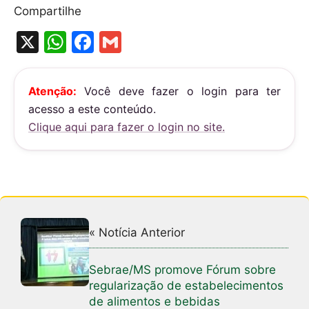
Compartilhe
X
W
F
G
h
a
m
at
c
ai
Atenção:
Você deve fazer o login para ter
s
e
l
acesso a este conteúdo.
A
b
Clique aqui para fazer o login no site.
p
o
p
o
k
« Notícia Anterior
Sebrae/MS promove Fórum sobre
regularização de estabelecimentos
de alimentos e bebidas