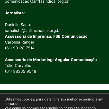
comunicacao@anffasindical.org.br
Jornalista:
Danielle Santos
jornalista@anffasindical.org.br
Assessoria de Imprensa: FSB Comunicação
Carolina Rangel
(61) 98128 7514
Assessoria de Marketing: Angular Comunicação
Túlio Carvalho
(61) 98365 9548
© 2026 Anffa Sindical
Utilizamos cookies, para garantir a sua melhor experiência em
Site desenvolvido por
Marketing Objetivo
nosso site.
Veja como os cookies são usados no nosso site, podendo