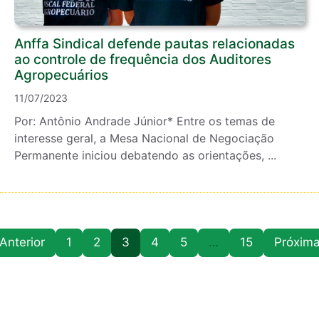
Anffa Sindical defende pautas relacionadas
ao controle de frequência dos Auditores
Agropecuários
11/07/2023
Por: Antônio Andrade Júnior* Entre os temas de
interesse geral, a Mesa Nacional de Negociação
Permanente iniciou debatendo as orientações, ...
Anterior
1
2
3
4
5
…
15
Próxim