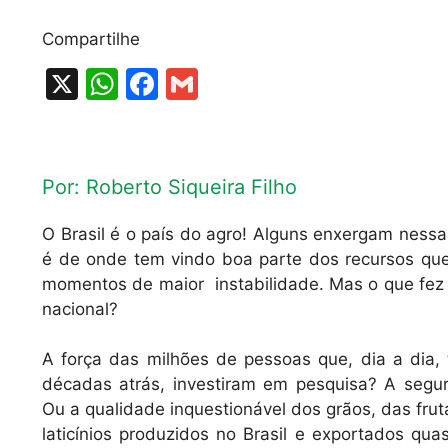
Compartilhe
X
W
F
G
h
a
m
at
c
ai
s
e
l
Por: Roberto Siqueira Filho
A
b
O Brasil é o país do agro! Alguns enxergam nessa
p
o
é de onde tem vindo boa parte dos recursos qu
p
o
momentos de maior instabilidade. Mas o que fez 
k
nacional?
A força das milhões de pessoas que, dia a dia,
décadas atrás, investiram em pesquisa? A segur
Ou a qualidade inquestionável dos grãos, das frut
laticínios produzidos no Brasil e exportados q