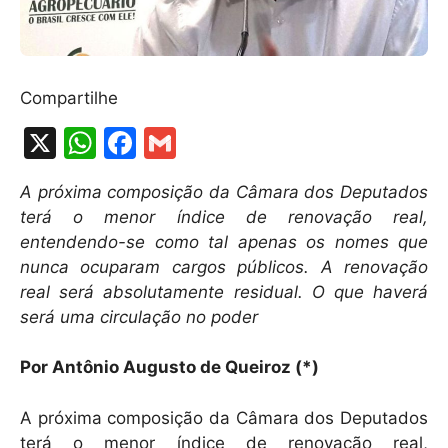
Compartilhe
X
W
F
G
h
a
m
A próxima composição da Câmara dos Deputados
at
c
ai
terá o menor índice de renovação real,
s
e
l
entendendo-se como tal apenas os nomes que
A
b
nunca ocuparam cargos públicos. A renovação
real será absolutamente residual. O que haverá
p
o
será uma circulação no poder
p
o
k
Por Antônio Augusto de Queiroz (*)
A próxima composição da Câmara dos Deputados
terá o menor índice de renovação real,