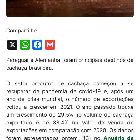
Compartilhe
X
W
F
G
h
a
m
Paraguai e Alemanha foram principais destinos da
at
c
ai
cachaça brasileira.
s
e
l
A
b
O setor produtor de cachaça começou a se
recuperar da pandemia de covid-19 e, após um
p
o
ano de crise mundial, o número de exportações
p
o
voltou a crescer em 2021. O ano passado trouxe
k
um crescimento de 29,5% no volume de cachaça
exportado e de 38,4% no valor de venda de
exportações em comparação com 2020. Os dados
foram apresentados ontem (13) no
Anuário da