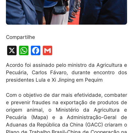
Compartilhe
X
W
F
G
h
a
m
Acordo foi assinado pelo ministro da Agricultura e
at
c
ai
Pecuária, Carlos Fávaro, durante encontro dos
s
e
l
presidentes Lula e Xi Jinping em Pequim
A
b
Com o objetivo de dar mais efetividade, combater
p
o
e prevenir fraudes na exportação de produtos de
p
o
origem animal, o Ministério da Agricultura e
k
Pecuária (Mapa) e a Administração-Geral de
Aduanas da República da China (GACC) criaram o
Plano de Trabalho Brasil-China de Cooperação na