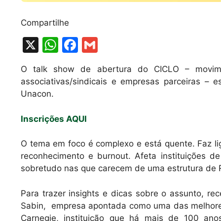
Compartilhe
X
W
F
G
h
a
m
O talk show de abertura do CICLO – movime
at
c
ai
associativas/sindicais e empresas parceiras – 
s
e
l
Unacon.
A
b
Inscrições AQUI
p
o
p
o
O tema em foco é complexo e está quente. Faz li
k
reconhecimento e burnout. Afeta instituições d
sobretudo nas que carecem de uma estrutura de 
Para trazer insights e dicas sobre o assunto, 
Sabin, empresa apontada como uma das melhores p
Carnegie, instituição que há mais de 100 anos