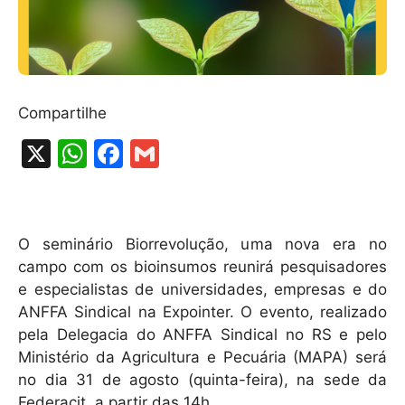
Compartilhe
X
W
F
G
h
a
m
at
c
ai
s
e
l
O seminário Biorrevolução, uma nova era no
A
b
campo com os bioinsumos reunirá pesquisadores
e especialistas de universidades, empresas e do
p
o
ANFFA Sindical na Expointer. O evento, realizado
p
o
pela Delegacia do ANFFA Sindical no RS e pelo
k
Ministério da Agricultura e Pecuária (MAPA) será
no dia 31 de agosto (quinta-feira), na sede da
Federacit, a partir das 14h.