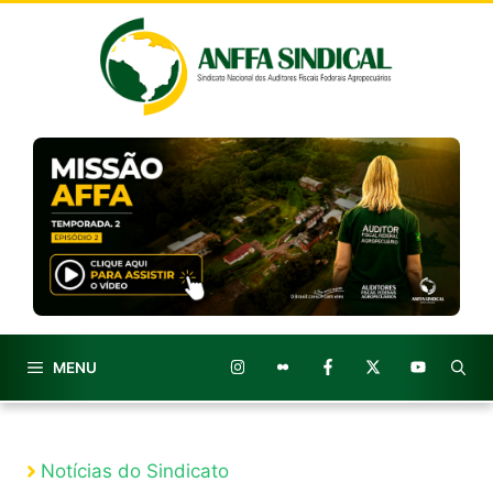
Pular
para
o
conteúdo
MENU
Notícias do Sindicato