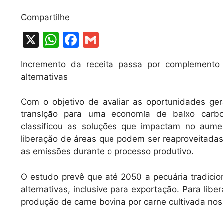
Compartilhe
X
W
F
G
h
a
m
Incremento da receita passa por complemento 
at
c
ai
alternativas
s
e
l
A
b
Com o objetivo de avaliar as oportunidades ge
transição para uma economia de baixo carbon
p
o
classificou as soluções que impactam no aumen
p
o
liberação de áreas que podem ser reaproveitadas
k
as emissões durante o processo produtivo.
O estudo prevê que até 2050 a pecuária tradici
alternativas, inclusive para exportação. Para lib
produção de carne bovina por carne cultivada no