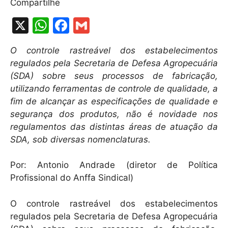
Compartilhe
X
W
F
G
h
a
m
O controle rastreável dos estabelecimentos
at
c
ai
regulados pela Secretaria de Defesa Agropecuária
s
e
l
(SDA) sobre seus processos de fabricação,
A
b
utilizando ferramentas de controle de qualidade, a
fim de alcançar as especificações de qualidade e
p
o
segurança dos produtos, não é novidade nos
p
o
regulamentos das distintas áreas de atuação da
k
SDA, sob diversas nomenclaturas.
Por: Antonio Andrade (diretor de Política
Profissional do Anffa Sindical)
O controle rastreável dos estabelecimentos
regulados pela Secretaria de Defesa Agropecuária