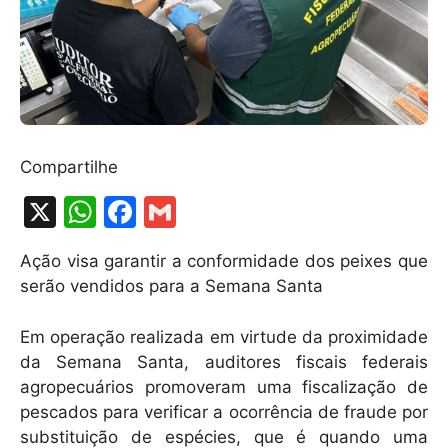
Compartilhe
X
W
F
G
h
a
m
Ação visa garantir a conformidade dos peixes que
at
c
ai
serão vendidos para a Semana Santa
s
e
l
A
b
Em operação realizada em virtude da proximidade
da Semana Santa, auditores fiscais federais
p
o
agropecuários promoveram uma fiscalização de
p
o
pescados para verificar a ocorrência de fraude por
k
substituição de espécies, que é quando uma