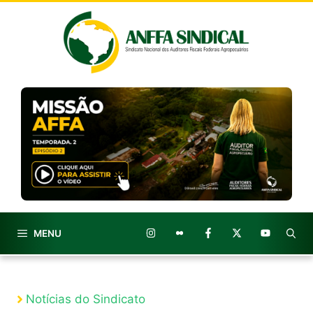
Pular
para
o
conteúdo
MENU
Notícias do Sindicato