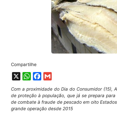
Compartilhe
X
W
F
G
h
a
m
Com a proximidade do Dia do Consumidor (15), Au
at
c
ai
de proteção à população, que já se prepara para
s
e
l
de combate à fraude de pescado em oito Estados (
A
b
grande operação desde 2015