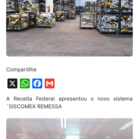
Compartilhe
X
W
F
G
h
a
m
A Receita Federal apresentou o novo sistema
at
c
ai
`SISCOMEX REMESSA
s
e
l
A
b
p
o