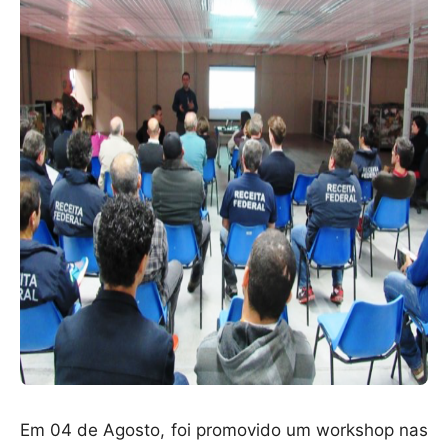
p
o
k
Em 04 de Agosto, foi promovido um workshop nas