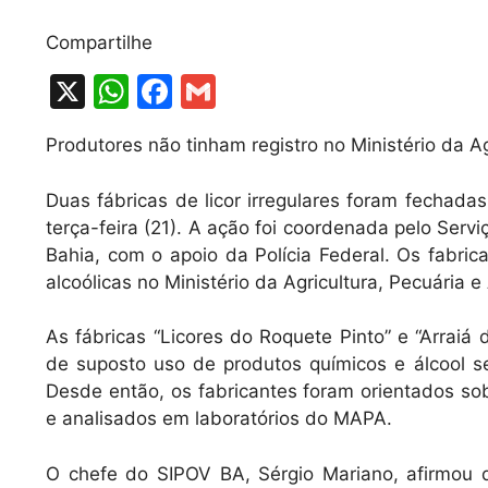
Compartilhe
X
W
F
G
h
a
m
Produtores não tinham registro no Ministério da Ag
at
c
ai
s
e
l
Duas fábricas de licor irregulares foram fechad
A
b
terça-feira (21). A ação foi coordenada pelo Ser
Bahia, com o apoio da Polícia Federal. Os fabri
p
o
alcoólicas no Ministério da Agricultura, Pecuária
p
o
k
As fábricas “Licores do Roquete Pinto” e “Arrai
de suposto uso de produtos químicos e álcool 
Desde então, os fabricantes foram orientados so
e analisados em laboratórios do MAPA.
O chefe do SIPOV BA, Sérgio Mariano, afirmou qu