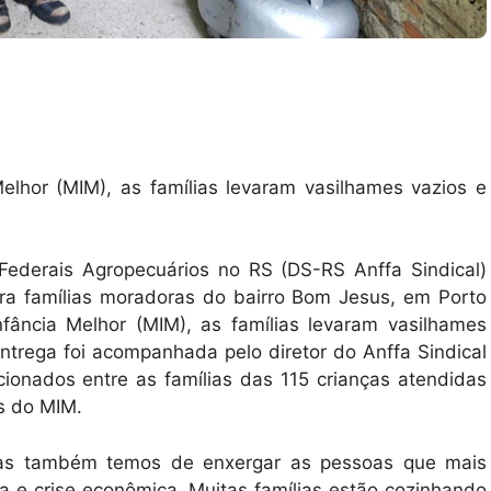
lhor (MIM), as famílias levaram vasilhames vazios e
 Federais Agropecuários no RS (DS-RS Anffa Sindical)
ara famílias moradoras do bairro Bom Jesus, em Porto
fância Melhor (MIM), as famílias levaram vasilhames
entrega foi acompanhada pelo diretor do Anffa Sindical
ionados entre as famílias das 115 crianças atendidas
s do MIM.
 mas também temos de enxergar as pessoas que mais
 e crise econômica. Muitas famílias estão cozinhando