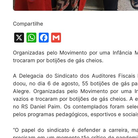
Compartilhe
X
W
F
G
h
a
m
Organizadas pelo Movimento por uma Infância Me
at
c
ai
trocaram por botijões de gás cheios.
s
e
l
A
b
A Delegacia do Sindicato dos Auditores Fiscais
doou, no dia 6 de agosto, 55 botijões de gás p
p
o
Alegre. Organizadas pelo Movimento por uma In
p
o
vazios e trocaram por botijões de gás cheios. A 
k
no RS Daniel Paim. Os contemplados foram selec
pelos programas pedagógicos, esportivos e sociai
“O papel do sindicato é defender a carreira,
precisam em um momento tão crítico de pandemia