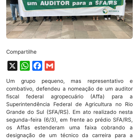
Compartilhe
X
W
F
G
h
a
m
Um grupo pequeno, mas representativo e
at
c
ai
combativo, defendeu a nomeação de um auditor
s
e
l
fiscal federal agropecuário (Affa) para a
A
b
Superintendência Federal de Agricultura no Rio
Grande do Sul (SFA/RS). Em ato realizado nesta
p
o
segunda-feira (6/3), em frente ao prédio SFA/RS,
p
o
os Affas estenderam uma faixa cobrando a
k
designação de um técnico da carreira para a