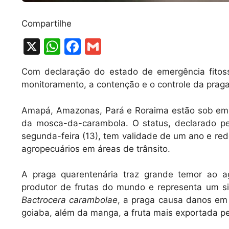
Compartilhe
X
W
F
G
h
a
m
Com declaração do estado de emergência fitos
at
c
ai
monitoramento, a contenção e o controle da prag
s
e
l
A
b
Amapá, Amazonas, Pará e Roraima estão sob emer
da mosca-da-carambola. O status, declarado pel
p
o
segunda-feira (13), tem validade de um ano e redo
p
o
agropecuários em áreas de trânsito.
k
A praga quarentenária traz grande temor ao agr
produtor de frutas do mundo e representa um sig
Bactrocera carambolae
, a praga causa danos em d
goiaba, além da manga, a fruta mais exportada pe