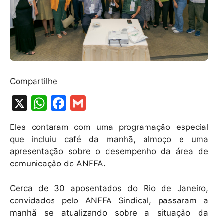
Compartilhe
X
W
F
G
h
a
m
Eles contaram com uma programação especial
at
c
ai
que incluiu café da manhã, almoço e uma
s
e
l
apresentação sobre o desempenho da área de
A
b
comunicação do ANFFA.
p
o
Cerca de 30 aposentados do Rio de Janeiro,
p
o
convidados pelo ANFFA Sindical, passaram a
k
manhã se atualizando sobre a situação da