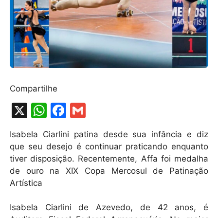
Compartilhe
X
W
F
G
h
a
m
Isabela Ciarlini patina desde sua infância e diz
at
c
ai
que seu desejo é continuar praticando enquanto
s
e
l
tiver disposição. Recentemente, Affa foi medalha
A
b
de ouro na XIX Copa Mercosul de Patinação
Artística
p
o
p
o
Isabela Ciarlini de Azevedo, de 42 anos, é