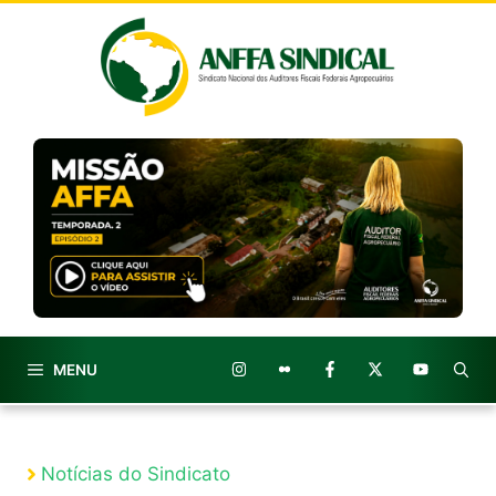
Pular
para
o
conteúdo
MENU
Notícias do Sindicato