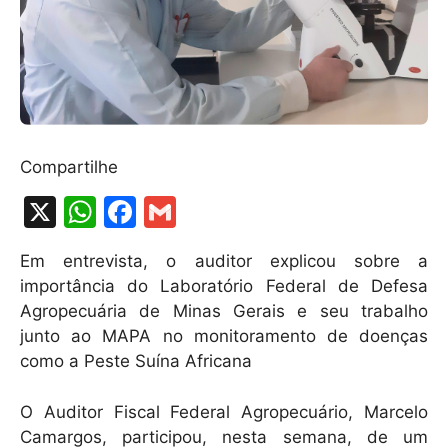
Compartilhe
X
W
F
G
h
a
m
Em entrevista, o auditor explicou sobre a
at
c
ai
importância do Laboratório Federal de Defesa
s
e
l
Agropecuária de Minas Gerais e seu trabalho
A
b
junto ao MAPA no monitoramento de doenças
como a Peste Suína Africana
p
o
p
o
O Auditor Fiscal Federal Agropecuário, Marcelo
k
Camargos, participou, nesta semana, de um