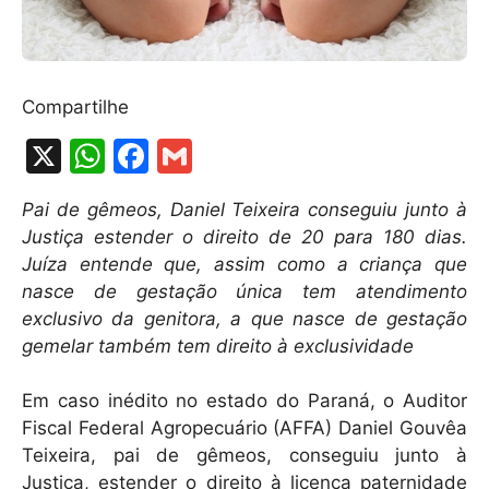
Compartilhe
X
W
F
G
h
a
m
Pai de gêmeos, Daniel Teixeira conseguiu junto à
at
c
ai
Justiça estender o direito de 20 para 180 dias.
s
e
l
Juíza entende que, assim como a criança que
A
b
nasce de gestação única tem atendimento
exclusivo da genitora, a que nasce de gestação
p
o
gemelar também tem direito à exclusividade
p
o
k
Em caso inédito no estado do Paraná, o Auditor
Fiscal Federal Agropecuário (AFFA) Daniel Gouvêa
Teixeira, pai de gêmeos, conseguiu junto à
Justiça, estender o direito à licença paternidade