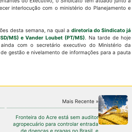
tantes do Executivo, o Sindicato tem atuado junto a
ecer
interlocução com o ministério do Planejamento e
iões desta semana, na qual a
diretoria do Sindicato já
PSD/MS) e Vander Loubet (PT/MS)
. Na tarde de hoje
e ainda com o secretário executivo do Ministério da
a de gestão e nivelamento de informações para a pauta
Mais Recente »
Fronteira do Acre está sem auditor
agropecuário para controlar entrada
de doenças e pragas no Brasil, e