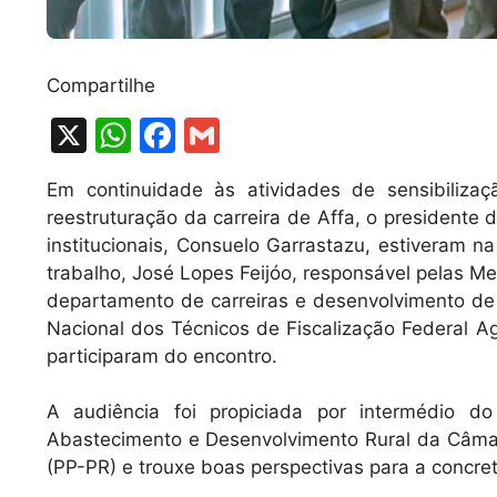
Compartilhe
X
W
F
G
h
a
m
Em continuidade às atividades de sensibiliz
at
c
ai
reestruturação da carreira de Affa, o presidente d
s
e
l
institucionais, Consuelo Garrastazu, estiveram n
A
b
trabalho, José Lopes Feijóo, responsável pelas Me
departamento de carreiras e desenvolvimento de 
p
o
Nacional dos Técnicos de Fiscalização Federal A
p
o
participaram do encontro.
k
A audiência foi propiciada por intermédio do
Abastecimento e Desenvolvimento Rural da Câm
(PP-PR) e trouxe boas perspectivas para a concre