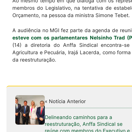
Ao mesmo tempo em que dialoga com os represen
membros do Legislativo, na tentativa de estabel
Orçamento, na pessoa da ministra Simone Tebet.
A audiência no MGI fez parte da agenda de reun
esteve com os parlamentares Nelsinho Trad (
(14) a diretoria do Anffa Sindical encontra-s
Agricultura e Pecuária, Irajá Lacerda, como form
da reestruturação.
« Notícia Anterior
Delineando caminhos para a
reestruturação, Anffa Sindical se
reúne com membros do Executivo e