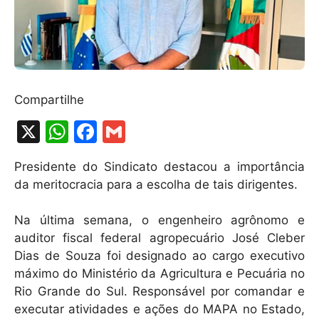
Compartilhe
X
W
F
G
h
a
m
Presidente do Sindicato destacou a importância
at
c
ai
da meritocracia para a escolha de tais dirigentes.
s
e
l
A
b
Na última semana, o engenheiro agrônomo e
auditor fiscal federal agropecuário José Cleber
p
o
Dias de Souza foi designado ao cargo executivo
p
o
máximo do Ministério da Agricultura e Pecuária no
k
Rio Grande do Sul. Responsável por comandar e
executar atividades e ações do MAPA no Estado,