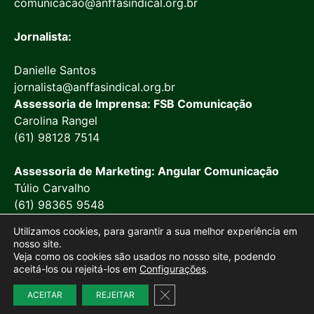
comunicacao@anffasindical.org.br
Jornalista:
Danielle Santos
jornalista@anffasindical.org.br
Assessoria de Imprensa: FSB Comunicação
Carolina Rangel
(61) 98128 7514
Assessoria de Marketing: Angular Comunicação
Túlio Carvalho
(61) 98365 9548
Utilizamos cookies, para garantir a sua melhor experiência em
nosso site.
Veja como os cookies são usados no nosso site, podendo
aceitá-los ou rejeitá-los em
Configurações
.
© 2026 Anffa Sindical
Close GDPR Cookie Banner
Site desenvolvido por
Marketing Objetivo
ACEITAR
REJEITAR