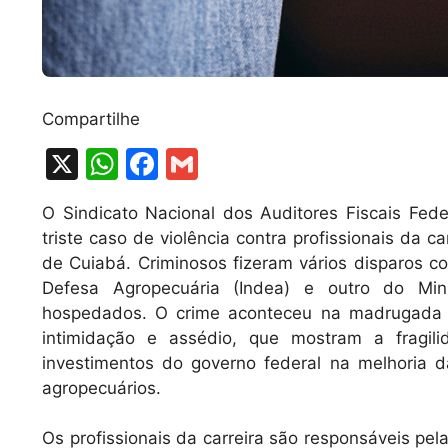
Compartilhe
X
W
F
G
h
a
m
O Sindicato Nacional dos Auditores Fiscais Fede
at
c
ai
triste caso de violência contra profissionais da c
s
e
l
de Cuiabá. Criminosos fizeram vários disparos co
A
b
Defesa Agropecuária (Indea) e outro do Min
hospedados. O crime aconteceu na madrugada d
p
o
intimidação e assédio, que mostram a fragil
p
o
investimentos do governo federal na melhoria 
k
agropecuários.
Os profissionais da carreira são responsáveis pel