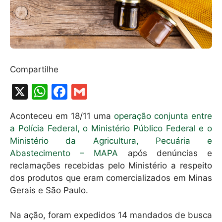
Compartilhe
X
W
F
G
h
a
m
Aconteceu em 18/11 uma
operação conjunta entre
at
c
ai
a Polícia Federal, o Ministério Público Federal e o
s
e
l
Ministério da Agricultura, Pecuária e
A
b
Abastecimento – MAPA
após denúncias e
reclamações recebidas pelo Ministério a respeito
p
o
dos produtos que eram comercializados em Minas
p
o
Gerais e São Paulo.
k
Na ação, foram expedidos 14 mandados de busca