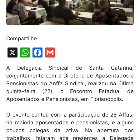
Compartilhe
X
W
F
G
h
a
m
A Delegacia Sindical de Santa Catarina,
at
c
ai
conjuntamente com a Diretoria de Aposentados e
s
e
l
Pensionistas do Anffa Sindical, realizou na última
A
b
quinta-feira (22), o Encontro Estadual de
Aposentados e Pensionistas, em Florianópolis.
p
o
p
o
O evento contou com a participação de 28 Affas,
k
na maioria aposentados e pensionistas, e alguns
poucos colegas da ativa. Na abertura dos
trabalhos, falaram aos presentes a Delegada