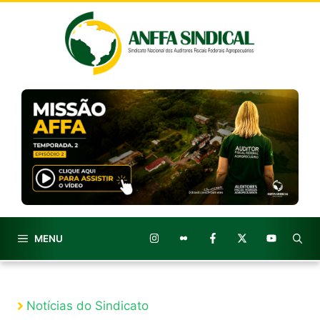
Pular
para
o
conteúdo
MENU
Notícias do Sindicato