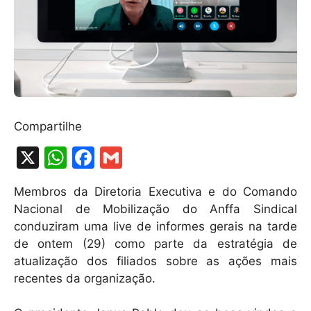
Compartilhe
X
W
F
G
h
a
m
Membros da Diretoria Executiva e do Comando
at
c
ai
Nacional de Mobilização do Anffa Sindical
s
e
l
conduziram uma live de informes gerais na tarde
A
b
de ontem (29) como parte da estratégia de
atualização dos filiados sobre as ações mais
p
o
recentes da organização.
p
o