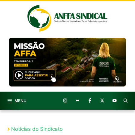
Pular
para
o
conteúdo
MENU
Notícias do Sindicato