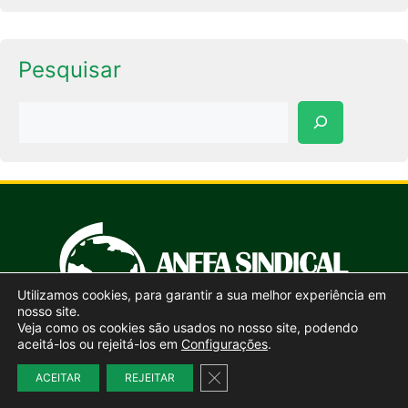
Pesquisar
Pesquisar
Utilizamos cookies, para garantir a sua melhor experiência em
nosso site.
Veja como os cookies são usados no nosso site, podendo
aceitá-los ou rejeitá-los em
Configurações
.
ANFFA Sindical é o Sindicato Nacional dos Auditores
Close GDPR Cookie Banner
ACEITAR
REJEITAR
Fiscais Federais Agropecuários
Setor Comercial Sul, Quadra 2, Bloco C, 4º andar, Ed.