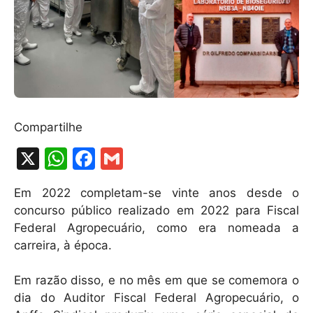
Compartilhe
X
W
F
G
h
a
m
Em 2022 completam-se vinte anos desde o
at
c
ai
concurso público realizado em 2022 para Fiscal
s
e
l
Federal Agropecuário, como era nomeada a
A
b
carreira, à época.
p
o
Em razão disso, e no mês em que se comemora o
p
o
dia do Auditor Fiscal Federal Agropecuário, o