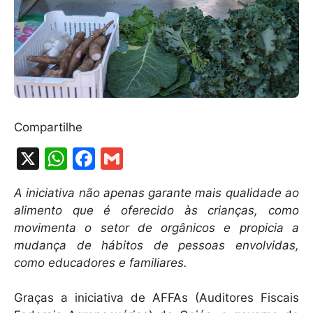
Compartilhe
X
W
F
G
h
a
m
A iniciativa não apenas garante mais qualidade ao
at
c
ai
alimento que é oferecido às crianças, como
s
e
l
movimenta o setor de orgânicos e propicia a
A
b
mudança de hábitos de pessoas envolvidas,
como educadores e familiares.
p
o
p
o
Graças a iniciativa de AFFAs (Auditores Fiscais