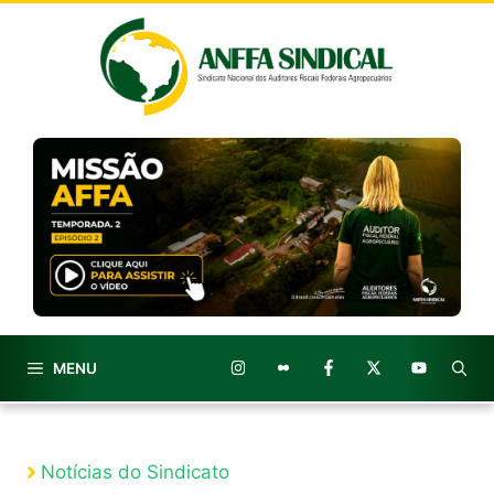
Pular
para
o
conteúdo
MENU
Notícias do Sindicato