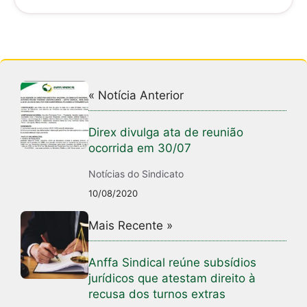
p
o
p
o
k
« Notícia Anterior
Direx divulga ata de reunião
ocorrida em 30/07
Notícias do Sindicato
10/08/2020
Mais Recente »
Anffa Sindical reúne subsídios
jurídicos que atestam direito à
recusa dos turnos extras