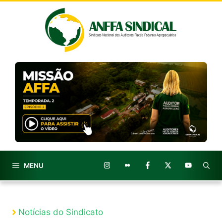
Pular
para
o
conteúdo
MENU
Notícias do Sindicato