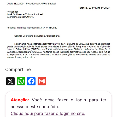
Compartilhe
X
W
F
G
h
a
m
at
c
ai
Atenção:
Você deve fazer o login para ter
s
e
l
acesso a este conteúdo.
A
b
Clique aqui para fazer o login no site.