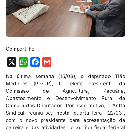
Compartilhe
X
W
F
G
h
a
m
Na última semana (15/03), o deputado Tião
at
c
ai
Medeiros (PP-PR), foi eleito presidente da
s
e
l
Comissão de Agricultura, Pecuária,
A
b
Abastecimento e Desenvolvimento Rural da
Câmara dos Deputados. Por esse motivo, o Anffa
p
o
Sindical reuniu-se, nesta quarta-feira (22/03),
p
o
com o novo presidente para apresentação da
k
carreira e das atividades do auditor fiscal federal