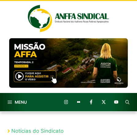
Pular
para
o
conteúdo
MENU
Notícias do Sindicato