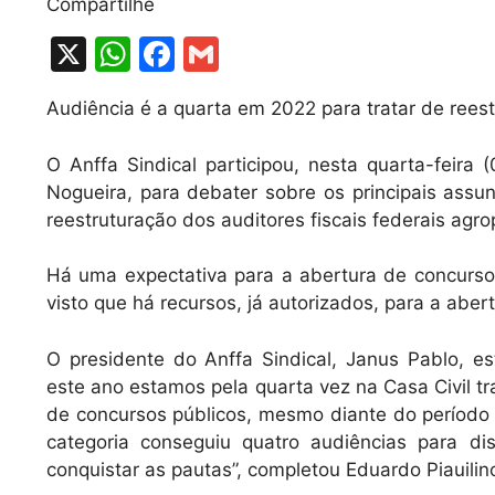
Compartilhe
X
W
F
G
h
a
m
Audiência é a quarta em 2022 para tratar de rees
at
c
ai
s
e
l
O Anffa Sindical participou, nesta quarta-feira 
A
b
Nogueira, para debater sobre os principais assun
reestruturação dos auditores fiscais federais agro
p
o
p
o
Há uma expectativa para a abertura de concurso p
k
visto que há recursos, já autorizados, para a aber
O presidente do Anffa Sindical, Janus Pablo, e
este ano estamos pela quarta vez na Casa Civil t
de concursos públicos, mesmo diante do período 
categoria conseguiu quatro audiências para d
conquistar as pautas”, completou Eduardo Piauilin