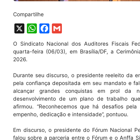
Compartilhe
X
W
F
G
h
a
m
O Sindicato Nacional dos Auditores Fiscais Fede
at
c
ai
quarta-feira (06/03), em Brasília/DF, a Cerimôn
s
e
l
2026.
A
b
Durante seu discurso, o presidente reeleito da 
p
o
pela confiança depositada em seu mandato e fal
p
o
alcançar grandes conquistas em prol da no
k
desenvolvimento de um plano de trabalho que
afirmou. “Reconhecemos que há desafios pela 
empenho, dedicação e intensidade”, pontuou.
Em discurso, o presidente do Fórum Nacional Pe
falou sobre a parceria entre o Fórum e o Anffa S