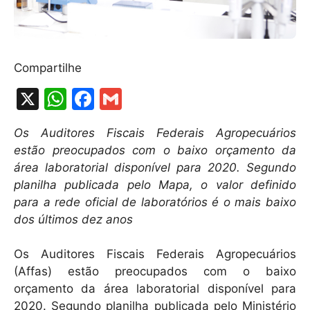
Compartilhe
X
W
F
G
h
a
m
Os Auditores Fiscais Federais Agropecuários
at
c
ai
estão preocupados com o baixo orçamento da
s
e
l
área laboratorial disponível para 2020. Segundo
A
b
planilha publicada pelo Mapa, o valor definido
para a rede oficial de laboratórios é o mais baixo
p
o
dos últimos dez anos
p
o
k
Os Auditores Fiscais Federais Agropecuários
(Affas) estão preocupados com o baixo
orçamento da área laboratorial disponível para
2020. Segundo planilha publicada pelo Ministério