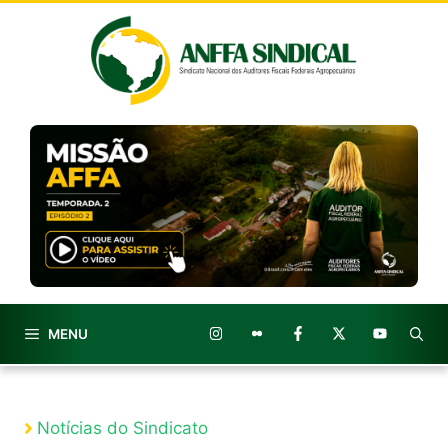
Pular
para
o
conteúdo
MENU
Notícias do Sindicato