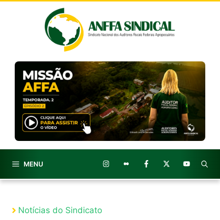
Pular
para
o
conteúdo
MENU
Notícias do Sindicato