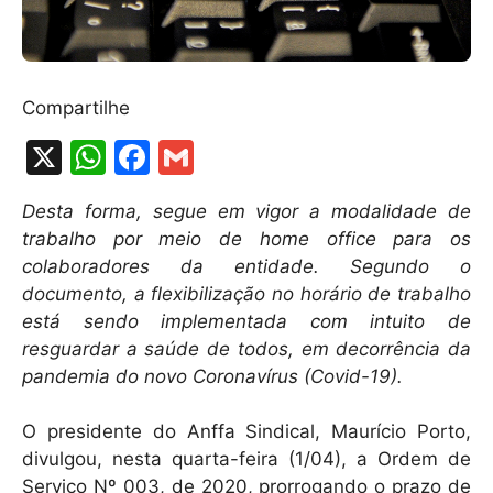
Compartilhe
X
W
F
G
h
a
m
Desta forma, segue em vigor a modalidade de
at
c
ai
trabalho por meio de home office para os
s
e
l
colaboradores da entidade. Segundo o
A
b
documento, a flexibilização no horário de trabalho
está sendo implementada com intuito de
p
o
resguardar a saúde de todos, em decorrência da
p
o
pandemia do novo Coronavírus (Covid-19).
k
O presidente do Anffa Sindical, Maurício Porto,
divulgou, nesta quarta-feira (1/04), a Ordem de
Serviço Nº 003, de 2020, prorrogando o prazo de