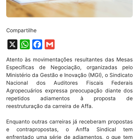
Compartilhe
X
W
F
G
h
a
m
Atento às movimentações resultantes das Mesas
at
c
ai
Específicas de Negociação, organizadas pelo
s
e
l
Ministério da Gestão e Inovação (MGI), o Sindicato
A
b
Nacional dos Auditores Fiscais Federais
Agropecuários expressa preocupação diante dos
p
o
repetidos adiamentos à proposta de
p
o
reestruturação da carreira de Affa.
k
Enquanto outras carreiras já receberam propostas
e contrapropostas, o Anffa Sindical tem
enfrentado uma série de adiamentos, o que tem