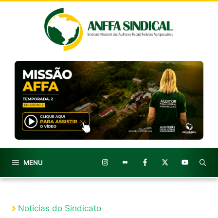
Pular
para
o
conteúdo
MENU
Notícias do Sindicato