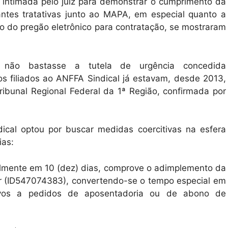
oi intimada pelo juiz para demonstrar o cumprimento da
ntes tratativas junto ao MAPA, em especial quanto a
cio do pregão eletrônico para contratação, se mostraram
, não bastasse a tutela de urgência concedida
s filiados ao ANFFA Sindical já estavam, desde 2013,
ribunal Regional Federal da 1ª Região, confirmada por
ical optou por buscar medidas coercitivas na esfera
ias:
elmente em 10 (dez) dias, comprove o adimplemento da
tor (ID547074383), convertendo-se o tempo especial em
ivos a pedidos de aposentadoria ou de abono de