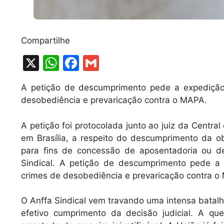
Compartilhe
X
W
F
G
h
a
m
A petição de descumprimento pede a expedição 
at
c
ai
desobediência e prevaricação contra o MAPA.
s
e
l
A
b
A petição foi protocolada junto ao juiz da Centr
em Brasília, a respeito do descumprimento da 
p
o
para fins de concessão de aposentadoria ou d
p
o
Sindical. A petição de descumprimento pede a 
k
crimes de desobediência e prevaricação contra o
O Anffa Sindical vem travando uma intensa batalha
efetivo cumprimento da decisão judicial. A que