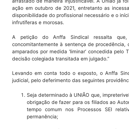
arrastado de maneira injustificável. A União já f
ação em outubro de 2021, entretanto as incessa
disponibilidade do profissional necessário e o iní
infrutíferas e morosas.
A petição do Anffa Sindical ressalta que
concomitantemente à sentença de procedência, o
amparados por medida ‘liminar’ concedida pelo T
decisão colegiada transitada em julgado.”
Levando em conta todo o exposto, o Anffa Sind
judicial, pelo deferimento das seguintes providênc
Seja determinado à UNIÃO que, impreteriv
obrigação de fazer para os filiados ao Au
tempo comum nos Processos SEI relat
permanência;