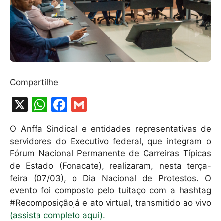
Compartilhe
X
W
F
G
h
a
m
O Anffa Sindical e entidades representativas de
at
c
ai
servidores do Executivo federal, que integram o
s
e
l
Fórum Nacional Permanente de Carreiras Típicas
A
b
de Estado (Fonacate), realizaram, nesta terça-
feira (07/03), o Dia Nacional de Protestos. O
p
o
evento foi composto pelo tuitaço com a hashtag
p
o
#Recomposiçãojá e ato virtual, transmitido ao vivo
k
(assista completo aqui).