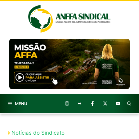
Pular
para
o
conteúdo
MENU
Notícias do Sindicato