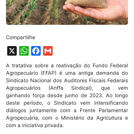
Compartilhe
X
W
F
G
h
a
m
A tratativa sobre a reativação do Fundo Federal
at
c
ai
Agropecuário (FFAP) é uma antiga demanda do
s
e
l
Sindicato Nacional dos Auditores Fiscais Federais
A
b
Agropecuários (Anffa Sindical), que vem
ganhando força desde junho de 2023. Ao longo
p
o
deste período, o Sindicato vem intensificando
p
o
diálogos juntamente com a Frente Parlamentar
k
Agropecuária, com o Ministério da Agricultura e
com a iniciativa privada.