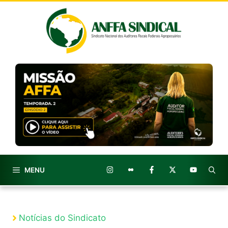
Pular
para
o
conteúdo
MENU
Notícias do Sindicato