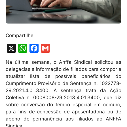
Compartilhe
X
W
F
G
h
a
m
Na última semana, o Anffa Sindical solicitou as
at
c
ai
delegacias a informação de filiados para compor e
s
e
l
atualizar lista de possíveis beneficiários do
A
b
Cumprimento Provisório de Sentença n. 1022778-
29.2021.4.01.3400. A sentença trata da Ação
p
o
Coletiva n. 0008008-29.2013.4.01.3400, que diz
p
o
sobre conversão do tempo especial em comum,
k
para fins de concessão de aposentadoria ou de
abono de permanência aos filiados ao ANFFA
Sindical.