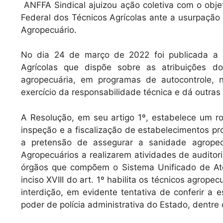
A
b
ANFFA Sindical ajuizou ação coletiva com o obj
Federal dos Técnicos Agrícolas ante a usurpação 
p
o
Agropecuário.
p
o
k
No dia 24 de março de 2022 foi publicada a 
Agrícolas que dispõe sobre as atribuições do
agropecuária, em programas de autocontrole, n
exercício da responsabilidade técnica e dá outras
A Resolução, em seu artigo 1º, estabelece um 
inspeção e a fiscalização de estabelecimentos p
a pretensão de assegurar a sanidade agropecu
Agropecuários a realizarem atividades de auditor
órgãos que compõem o Sistema Unificado de Ate
inciso XVIII do art. 1º habilita os técnicos agrop
interdição, em evidente tentativa de conferir a 
poder de polícia administrativa do Estado, dentre