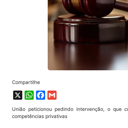
Compartilhe
X
W
F
G
h
a
m
União peticionou pedindo intervenção, o que 
at
c
ai
competências privativas
s
e
l