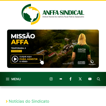
Pular
para
o
conteúdo
MENU
Notícias do Sindicato