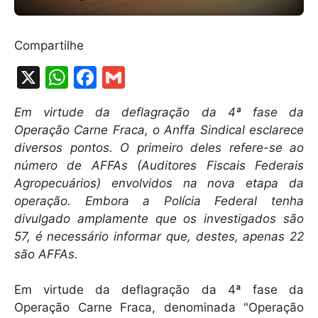
Compartilhe
X
W
F
G
h
a
m
Em virtude da deflagração da 4ª fase da
at
c
ai
Operação Carne Fraca, o Anffa Sindical esclarece
s
e
l
diversos pontos. O primeiro deles refere-se ao
A
b
número de AFFAs (Auditores Fiscais Federais
Agropecuários) envolvidos na nova etapa da
p
o
operação. Embora a Polícia Federal tenha
p
o
divulgado amplamente que os investigados são
k
57, é necessário informar que, destes, apenas 22
são AFFAs.
Em virtude da deflagração da 4ª fase da
Operação Carne Fraca, denominada "Operação