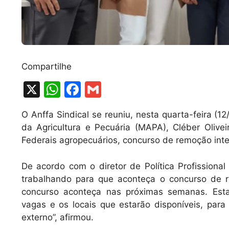
Compartilhe
X
W
F
G
h
a
m
O Anffa Sindical se reuniu, nesta quarta-feira (1
at
c
ai
da Agricultura e Pecuária (MAPA), Cléber Olivei
s
e
l
Federais agropecuários, concurso de remoção inte
A
b
De acordo com o diretor de Política Profissional 
p
o
trabalhando para que aconteça o concurso de r
p
o
concurso aconteça nas próximas semanas. Es
k
vagas e os locais que estarão disponíveis, para
externo”, afirmou.