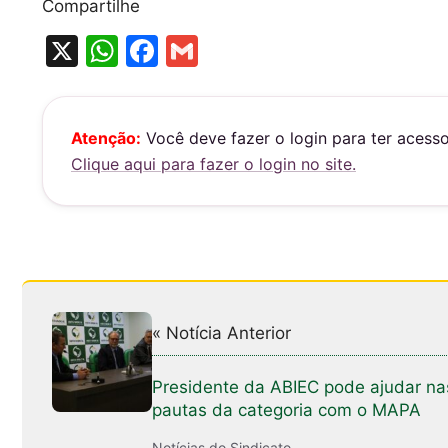
Compartilhe
X
W
F
G
h
a
m
at
c
ai
s
e
l
Atenção:
Você deve fazer o login para ter acess
Clique aqui para fazer o login no site.
A
b
p
o
p
o
k
« Notícia Anterior
Presidente da ABIEC pode ajudar na
pautas da categoria com o MAPA
Notícias do Sindicato