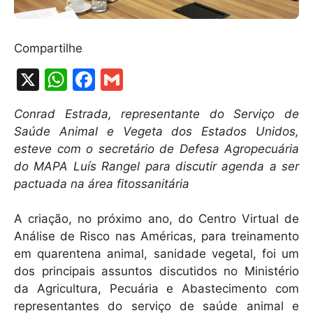
Compartilhe
X
W
F
G
h
a
m
Conrad Estrada, representante do Serviço de
at
c
ai
Saúde Animal e Vegeta dos Estados Unidos,
s
e
l
esteve com o secretário de Defesa Agropecuária
A
b
do MAPA Luís Rangel para discutir agenda a ser
pactuada na área fitossanitária
p
o
p
o
A criação, no próximo ano, do Centro Virtual de
k
Análise de Risco nas Américas, para treinamento
em quarentena animal, sanidade vegetal, foi um
dos principais assuntos discutidos no Ministério
da Agricultura, Pecuária e Abastecimento com
representantes do serviço de saúde animal e