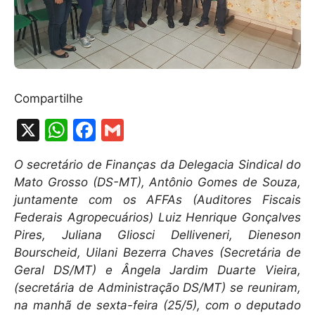
Compartilhe
X
W
F
G
h
a
m
O secretário de Finanças da Delegacia Sindical do
at
c
ai
Mato Grosso (DS-MT), Antônio Gomes de Souza,
s
e
l
juntamente com os AFFAs (Auditores Fiscais
A
b
Federais Agropecuários) Luiz Henrique Gonçalves
Pires, Juliana Gliosci Delliveneri, Dieneson
p
o
Bourscheid, Uilani Bezerra Chaves (Secretária de
p
o
Geral DS/MT) e Ângela Jardim Duarte Vieira,
k
(secretária de Administração DS/MT) se reuniram,
na manhã de sexta-feira (25/5), com o deputado