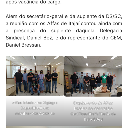
após vacância do cargo.
Além do secretário-geral e da suplente da DS/SC,
a reunião com os Affas de Itajaí contou ainda com
a presença do suplente daquela Delegacia
Sindical, Daniel Bez, e do representante do CEM,
Daniel Bressan.
Affas lotados no Vigiagro
Engajamento de Affas
(Itajau00ed) em
lotados na Central De
mobilizau00e7u00e3o
Certificau00e7u00e3o de
Itajau00ed