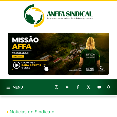
Pular
para
o
conteúdo
MENU
Notícias do Sindicato