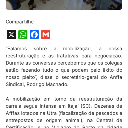
Compartilhe
X
W
F
G
h
a
m
“Falamos sobre a mobilização, a nossa
at
c
ai
reestruturação e as tratativas para negociação.
s
e
l
Durante as conversas percebemos que os colegas
A
b
estão fazendo tudo o que podem pelo êxito do
nosso pleito”, disse o secretário-geral do Anffa
p
o
Sindical, Rodrigo Machado.
p
o
k
A mobilização em torno da reestruturação da
carreia segue intensa em Itajaí (SC). Dezenas de
Afffas lotados na Utra (fiscalização de pescados e
entrepostos de origem animal), na Central de
Certificação, e no Vigiagro do Porto da cidade